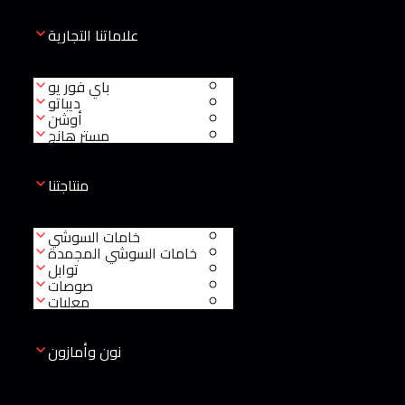
علاماتنا التجارية
باي فور يو
ديباتو
أوشن
مستر هانج
منتاجتنا
خامات السوشي
خامات السوشي المجمدة
توابل
صوصات
معلبات
نون وأمازون