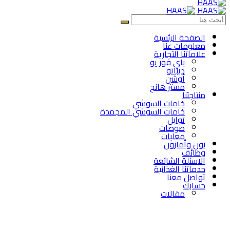
الصفحة الرئسية
معلومات عنا
علاماتنا التجارية
باي فور يو
ديباتو
أوشن
مستر هانج
منتاجتنا
خامات السوشي
خامات السوشي المجمدة
توابل
صوصات
معلبات
نون وأمازون
وظائف
الاسئلة الشائعة
خدماتنا الغذائية
تواصل معنا
حسابك
مقالات