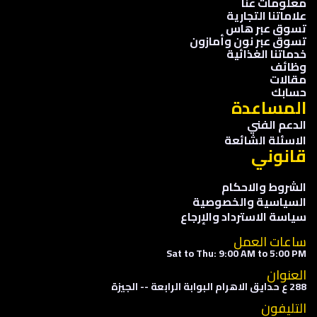
معلومات عنا
علاماتنا التجارية
تسوق عبر هاس
تسوق عبر نون وأمازون
خدماتنا الغذائية
وظائف
مقالات
حسابك
المساعدة
الدعم الفني
الاسئلة الشائعة
قانوني
الشروط والاحكام
السياسية والخصوصية
سياسة الاسترداد والإرجاع
ساعات العمل
Sat to Thu: 9:00 AM to 5:00 PM
العنوان
288 ع حدايق الاهرام البوابة الرابعة -- الجيزة
التليفون