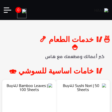
0
🍜🥢 خدمات الطعام 
🍚
كبر أعمالك ومطعمك مع هاس
🥢 خامات اساسية للسوشي 🍣