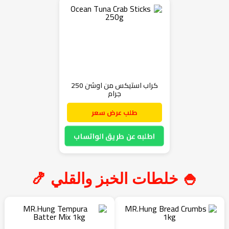
كراب استيكس من اوشن 250
جرام
طلب عرض سعر
اطلبه عن طريق الواتساب
🍚 خلطات الخبز والقلي 🍤