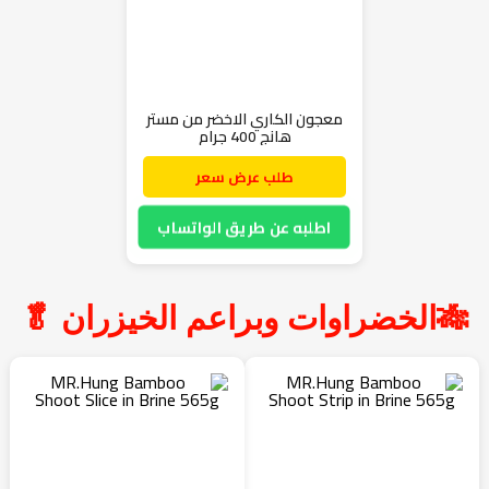
معجون الكاري الاخضر من مستر
هانج 400 جرام
طلب عرض سعر
اطلبه عن طريق الواتساب
🎋الخضراوات وبراعم الخيزران 🥬