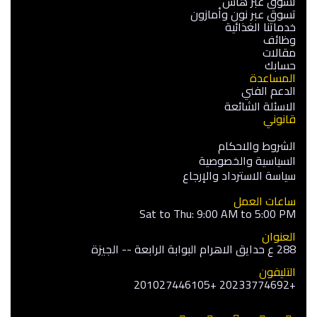
تسوق عبر هاس
تسوق عبر نون وأمازون
خدماتنا الغذائية
وظائف
مقالات
حسابك
المساعدة
الدعم الفني
الاسئلة الشائعة
قانوني
الشروط والاحكام
السياسية والخصوصية
سياسة الاسترداد والإرجاع
ساعات العمل
Sat to Thu: 9:00 AM to 5:00 PM
العنوان
288 ع حدايق الاهرام البوابة الرابعة -- الجيزة
التليفون
+20233774692 +201027446105