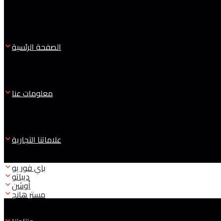
الصفحة الرئسية
معلومات عنا
علاماتنا التجارية
باي فور يو
ديباتو
أوشن
مستر هانج