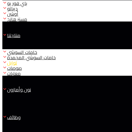
باي فور يو
ديباتو
أوشن
مستر هانج
منتاجتنا
خامات السوشي
خامات السوشي المجمدة
توابل
صوصات
معلبات
نون وأمازون
وظائف