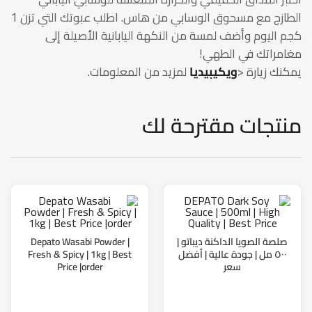
الطازج مع مسحوق الوسابي من هاس. اطلب عبوتك التي تزن 1
كجم اليوم وأضف لمسة من النكهة اليابانية الأصيلة إلى
مغامراتك في الطهي!
يمكنك زيارة <
ويكيبيديا
لمزيد من المعلومات.
منتجات مقترحة لك
صلصة الصويا الداكنة ديباتو |
Depato Wasabi Powder |
٥٠٠ مل | جودة عالية | أفضل
Fresh & Spicy | 1kg | Best
سعر
Price |order