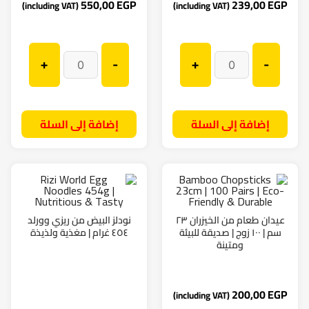
550,00
EGP
239,00
EGP
(including VAT)
(including VAT)
+
-
+
-
إضافة إلى السلة
إضافة إلى السلة
عيدان طعام من الخيزران ٢٣
نودلز البيض من ريزي وورلد
سم | ١٠٠ زوج | صديقة للبيئة
٤٥٤ غرام | مغذية ولذيذة
ومتينة
200,00
EGP
(including VAT)