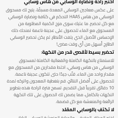
اختبر راحة ونضارة الوسابي من هاس وسابي
على عكس معاجين الوسابي المعدة مسبقًا، يتيح لك مسحوق
الوسابي من هاس HAAS التحكم في كثافة ونضارة الوسابي
مع كل تحضير. ما عليك سوى مزج الكمية المطلوبة من
المسحوق مع الماء للحصول على عجينة ناعمة تمنحك ذلك
الإحساس الأصيل الذي يلفت الأنظار. لم يكن تحضير الوسابي
الطازج أسهل من أي وقت مضى!
تحضير بسيط لأقصى قدر من النكهة
:
للاستمتاع بالنكهة الكاملة والفعالية الكاملة لمسحوق
الوسابي من هاس وسابي، اخلط مقدارين من المسحوق مع
مقدار واحد من الماء. قلّب جيدًا حتى تتكون عجينة ناعمة.
للحصول على أفضل النتائج، قم بتغطية المعجون واتركه لمدة
10 دقائق تقريباً قبل التقديم. تسمح فترة الراحة هذه بتطوير
النكهات بالكامل، مما يضمن لك الحصول على تلك النكهة
الرائعة والمنعشة مع كل قضمة.
لا تكتفِ بالوسابي المقلد
اختبر المذاق الحقيقي والحرارة المنعشة للوسابي الياباني