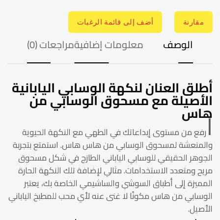
مقارنة
أضف إلى قائمة الرغبات
الوصف
معلومات إضافية
مراجعات (0)
أطلق العنان لنكهة الوسابي اليابانية
الأصيلة مع مسحوق الوسابي من
هاس
ا
رفع من مستوى إبداعاتك في الطهي مع النكهة الحيوية
والمنعشة لمسحوق الوسابي من هاس هاس. استمتع بتجربة
الجوهر الحقيقي للوسابي الياباني الطازج في شكل مسحوق
مريح ومتعدد الاستخدامات. مثالي لإضافة تلك النكهة الحارة
المميزة إلى أطباق السوشي والساشيمي الخاصة بك، يعتبر
الوسابي من هاس مكونًا لا غنى عنه لأي محب للمطبخ الياباني
الأصيل.