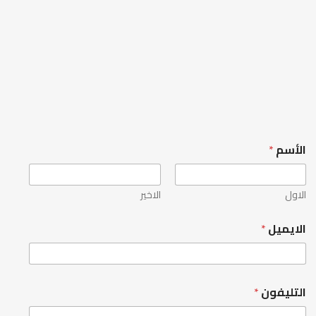
لأسم
*
لاول
الاخير
لايميل
*
لتليفون
*