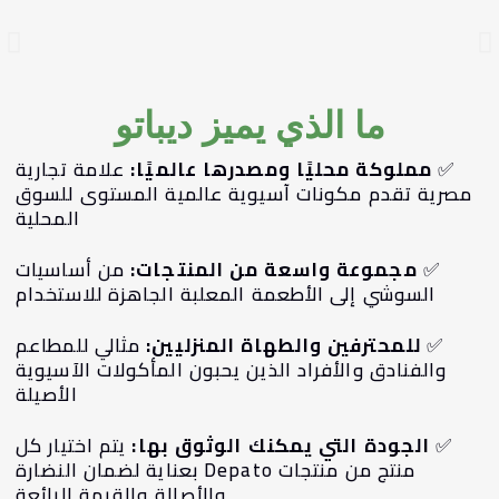
ما الذي يميز ديباتو
✅
مملوكة محليًا ومصدرها عالميًا:
علامة تجارية
مصرية تقدم مكونات آسيوية عالمية المستوى للسوق
المحلية
✅
مجموعة واسعة من المنتجات:
من أساسيات
السوشي إلى الأطعمة المعلبة الجاهزة للاستخدام
✅
للمحترفين والطهاة المنزليين:
مثالي للمطاعم
والفنادق والأفراد الذين يحبون المأكولات الآسيوية
الأصيلة
✅
الجودة التي يمكنك الوثوق بها:
يتم اختيار كل
منتج من منتجات Depato بعناية لضمان النضارة
والأصالة والقيمة الرائعة