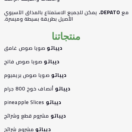
ع
DEPATO،
يمكن للجميع الاستمتاع بالمذاق الآسيوي
الأصيل بطريقة بسيطة وميسرة.
منتجاتنا
ديباتو
صويا صوص غامق
ديباتو
صويا صوص فاتح
ديباتو
صويا صوص بريميوم
ديباتو
أنصاف خوخ 800 جرام
ديباتو
pineapple Slices
ديباتو
مشروم قطع وشرائح
ديباتو
مشروم شرائح