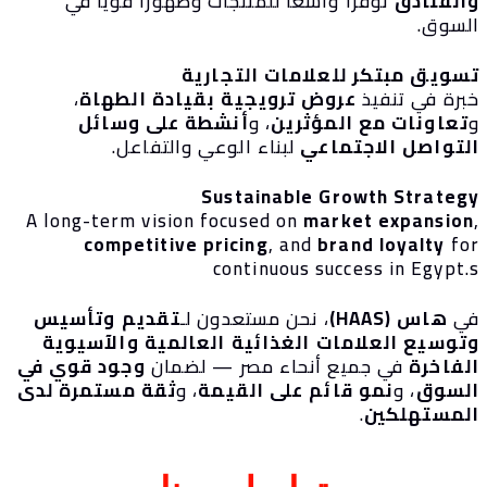
الفنادق
توفرًا واسعًا للمنتجات وظهورًا قويًا في
لسوق.
سويق مبتكر للعلامات التجارية
برة في تنفيذ
عروض ترويجية بقيادة الطهاة
،
تعاونات مع المؤثرين
، و
أنشطة على وسائل
لتواصل الاجتماعي
لبناء الوعي والتفاعل.
Sustainable Growth Strateg
A long-term vision focused on
market expansio
competitive pricing
, and
brand loyalty
fo
continuous success in Egypt.
ي
هاس (HAAS)
، نحن مستعدون لـ
تقديم وتأسيس
توسيع
العلامات الغذائية العالمية والآسيوية
لفاخرة
في جميع أنحاء مصر — لضمان
وجود قوي في
لسوق
، و
نمو قائم على القيمة
، و
ثقة مستمرة لدى
لمستهلكين
.