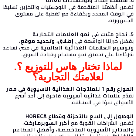
فعّالة
ضمن أنظمتنا المتقدمة في اللوجستيات والتخزين تسليمًا
ي الوقت المحدد وبكفاءة مع تغطية على مستوى
لجمهورية.
لتجارية
فضل خبرتنا الواسعة في
إطلاق، وتحديد موقع،
توسيع العلامات الغذائية العالمية
في مصر، نساعد
ركاءنا على تحقيق نمو مستدام وقيادة السوق.
لماذا تختار هاس للتوزيع ؟.
لعلامتك التجارية؟
زع رقم 1 للمنتجات الغذائية الآسيوية في مصر
قدّم
علامات غذائية آسيوية فاخرة
إلى أحد أسرع
لأسواق نموًا في المنطقة.
وصول إلى البيع بالتجزئة وقطاع HORECA
ضمن الشراكات القوية مع
أكبر السوبرماركت
،
المتاجر الآسيوية المتخصصة
، و
أفضل المطاعم