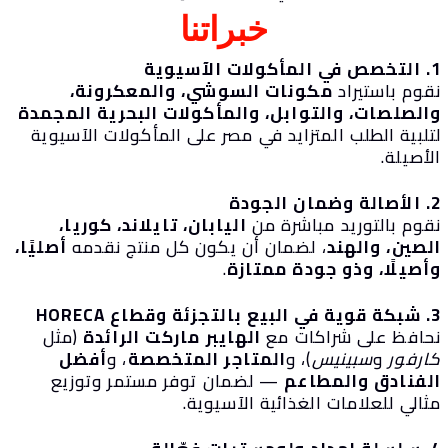
خبراتنا
آسيوية
قوم باستيراد
مكونات السوشي، والمعكرونة،
الصلصات، والتوابل، والمأكولات البحرية المجمدة
تلبية الطلب المتزايد في مصر على المأكولات الآسيوية
أصيلة.
جودة
قوم بالتوريد مباشرة من
اليابان، تايلاند، كوريا،
لصين، والهند
، لضمان أن يكون كل منتج نقدمه
أصليًا،
أصيلًا، وذو جودة ممتازة
.
ع HORECA
حافظ على شراكات مع
الهايبر ماركت الرائدة
(مثل
ارفور
و
سبينيس
)، و
المتاجر المتخصصة
، و
أفضل
لفنادق والمطاعم
— لضمان توفر مستمر وتوزيع
الي للعلامات الغذائية الآسيوية.