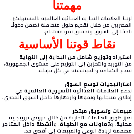
مهمتنا
بط العلامات التجارية الغذائية العالمية بالمستهلكين
لمصريين من خلال تقديم حلول متكاملة تضمن دخولًا
اجحًا إلى السوق وتحقيق نمو مستدام.
نقاط قوتنا الأساسية
ستيراد وتوزيع شامل من البداية إلى النهاية
ن التوريد والتخزين إلى التوزيع على مستوى الجمهورية،
قدم الكفاءة والموثوقية في كل مرحلة.
ستراتيجيات توسع السوق
دعم
العلامات الغذائية الآسيوية العالمية
في
طلاق منتجاتها ونموها وازدهارها داخل السوق المصري.
بيعات وتسويق مبتكر
عزز ظهور العلامات التجارية من خلال
عروض ترويجية
حلية
، و
تعاونات مع الطهاة
، و
أنشطة داخل المتاجر
صممة لزيادة الوعي والمبيعات إلى أقصى حد.