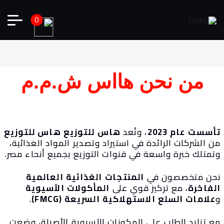
0
من نحن هااس ش.م.م
سست عام 2023
، وتُعد
هاس للتوزيع هاس للتوزيع
 الشركات الرائدة في استيراد وتصدير المواد الغذائية،
تمتلك خبرة واسعة في قنوات التوزيع بجميع أنحاء مصر.
حن متخصصون في
المنتجات الغذائية العالمية
لفاخرة
، مع تركيز قوي على
المأكولات الآسيوية
علامات السلع الاستهلاكية السريعة (FMCG)
.
ع تزايد الطلب على المكونات الآسيوية الأصيلة، وضعت