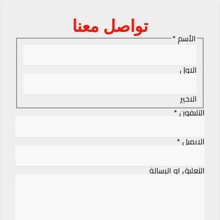
تواصل معنا
الأسم
*
الاول
الاخير
التليفون
*
comment
message
or
الايميل
*
التعليق او الرسالة