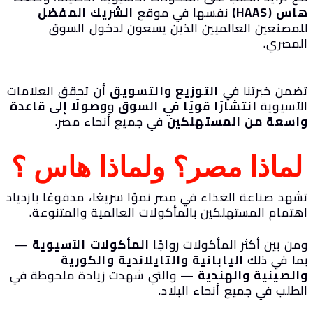
س (HAAS)
نفسها في موقع
الشريك المفضل
لمصنعين العالميين الذين يسعون لدخول السوق
لمصري.
ضمن خبرتنا في
التوزيع والتسويق
أن تحقق العلامات
لآسيوية
انتشارًا قويًا في السوق
و
وصولًا إلى قاعدة
اسعة من المستهلكين
في جميع أنحاء مصر.
لماذا مصر؟ ولماذا هاس ؟
هد صناعة الغذاء في مصر نموًا سريعًا، مدفوعًا بازدياد
هتمام المستهلكين بالمأكولات العالمية والمتنوعة.
ن بين أكثر المأكولات رواجًا
المأكولات الآسيوية
—
ما في ذلك
اليابانية والتايلاندية والكورية
الصينية والهندية
— والتي شهدت زيادة ملحوظة في
طلب في جميع أنحاء البلاد.