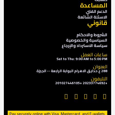
المساعدة
الدعم الفني
الاسئلة الشائعة
قانوني
الشروط والاحكام
السياسية والخصوصية
سياسة الاسترداد والإرجاع
ساعات العمل
Sat to Thu: 9:00 AM to 5:00 PM
العنوان
288 ع حدايق الاهرام البوابة الرابعة -- الجيزة
التليفون
+20233774692 +201027446105
Pay securely online with Visa, Mastercard, and E-wallets,