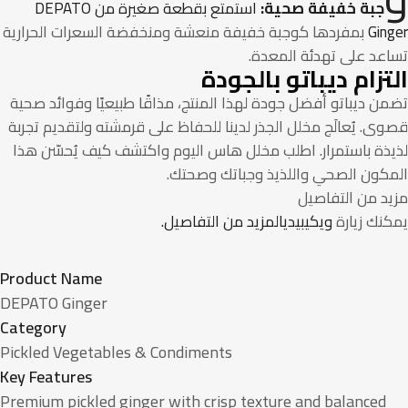
جبة خفيفة صحية:
استمتع بقطعة صغيرة من DEPATO
Gin
بمفردها كوجبة خفيفة منعشة ومنخفضة السعرات الحرارية
اعد على تهدئة المعدة.
تزام ديباتو بالجودة
ن ديباتو أفضل جودة لهذا المنتج، مذاقًا طبيعيًا وفوائد صحية
ى. يُعالَج مخلل الجذر لدينا للحفاظ على قرمشته ولتقديم تجربة
يذة باستمرار. اطلب مخلل هاس اليوم واكتشف كيف يُحسّن هذا
مكون الصحي واللذيذ وجباتك وصحتك.
يد من التفاصيل
كنك زيارة
ويكيبيديالمزيد من التفاصيل.
Product Name
DEPATO Ginger
Category
Pickled Vegetables & Condiments
Key Features
Premium pickled ginger with crisp texture and balanced