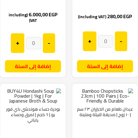
6.000,00
EGP
(including
280,00
EGP
(including VAT)
VAT)
+
-
+
-
إضافة إلى السلة
إضافة إلى السلة
عيدان طعام من الخيزران ٢٣ سم
بودرة حساء هوندشي باي فور
| ١٠٠ زوج | صديقة للبيئة ومتينة
يو | 1 كجم | لمرق وحساء
ياباني