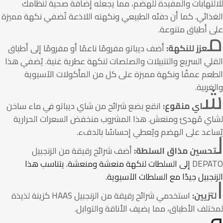
لتهابات والمفيدة للهضم، مما يجعله إضافة صحية لنظامك
ذائي. كما أن دفئه الطبيعي ونكهته اللاذعة تُضفي نكهة مميزة
ى أطباق متنوعة.
عزز للنكهة:
أضف ديباتو مفرومًا ناعمًا أو مفرومًا إلى أطباق
لي السريع والتتبيلات والصلصات لنكهة عطرية غنية. يُضفي هذا
طعم عمقًا ونكهة مميزة على كل من المأكولات الآسيوية
غربية.
اي منقوع:
انقع بضع شرائح من شاي ديباتو في ماء ساخن
اي مُهدئ ومنعش. هذا المشروب منخفض السعرات الحرارية
ساعد على الهضم ويُعطي إحساسًا بالدفء.
حسين مذاق السلطة:
أضف شرائح رقيقة من الزنجبيل
DEPA
إلى السلطات لنكهة منعشة ومنعشة. يتناسب هذا
نجبيل جيدًا مع السلطات الآسيوية.
تزيين:
استخدمي شرائح رقيقة من الزنجبيل HAAS كزينة لذيذة
تلف الأطباق، مما يضيف الأناقة والتوابل.