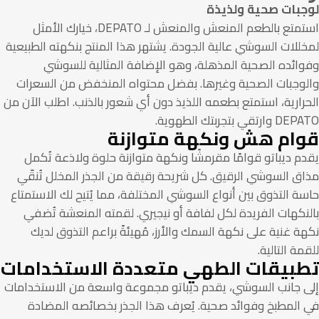
جبات صحية ولذيذة
استمتع بالطعم المنعش والمنعش لـ DEPATO، خيارك الأمثل
للات السوشي عالية الجودة. يشتهر هذا المنتج بنكهته الطبيعية
وائده الصحية المذهلة، وهو الإضافة المثالية للسوشي
لوجبات الصحية وغيرها. بفضل محتواه المنخفض من السعرات
رارية، استمتع بطعمه اللذيذ دون أي شعور بالذنب. اطلب الآن من
ارتقي بتجربتك الطهوية.
ام هش ونكهة متوازنة
م ديباتو قوامًا مقرمشًا ونكهة متوازنة حلوة ولاذعة تُكمل
ق السوشي الرقيق. كل شريحة رقيقة من الجذر المخلل تُنقّي
ة التذوق بين أنواع السوشي المختلفة، مما يُتيح لك الاستمتاع
نكهات الفريدة لكل لفافة أو نيجيري. لقمته المنعشة تُضفي
ة غنية على نكهة السمك والأرز، مُهيئةً براعم التذوق لديك
مة التالية.
بيقات الطهي متعددة الاستخدامات
ى جانب السوشي، يقدم ديباتو مجموعة واسعة من الاستخدامات
 المطبخ وفوائد صحية. يُعرف هذا الجذر بخصائصه المضادة