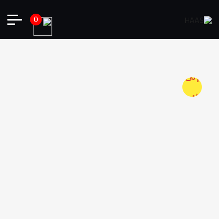
0
أضف
إلى
قائمة
الرغبات