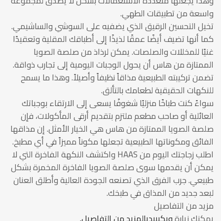
وهذا يجعلها متعددة الاستعمالات بشكل لا يصدق لمجموعة
واسعة من تطبيقات الطهي.
تخيل التحسين الرقيق الذي يضفيه على السوشي والساشيمي.
كما أنها تضيف أيضًا عمقًا لذيذًا إلى أطباقك المقلية وتعقيدًا
غنيًا للمخللات والصلصات. يمكن لرذاذ من صلصة الصويا
الممتازة من هاس أن يحول الوجبات اليومية إلى تجارب ذواقة.
تضمن تركيبته الطبيعية مذاقاً نظيفاً وأصيلاً. وهذا ما يسمح
للنكهات الحقيقية لطعامك بالتألق.
سواءً كنت طباخًا منزليًا شغوفًا يسعى إلى الارتقاء بوجباتك
العائلية أو صاحب مطعم ملتزم بتقديم أرقى المأكولات، فإن
صلصة الصويا الممتازة من هاس هي الخيار الأمثل. إن مذاقها
الفائق ومكوناتها الطبيعية تجعلها مكوناً مميزاً في أي مطبخ.
اطلب زجاجتك اليوم من HAAS واكتشف النكهة الفاخرة التي لا
يمكن أن يقدمها سوى صلصة الصويا الفاخرة المخمرة بشكل
طبيعي. جرب الفرق الذي تصنعه الجودة العالية وأطلق العنان
لبعد جديد من المذاق في طبخك.
مزيد من التفاصيل
يمكنك زيارة
ويكيبيديالمزيد من التفاصيل.