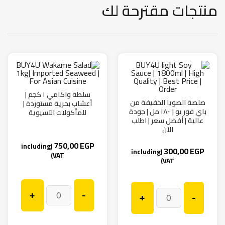
منتجات مقترحة لك
سلطة واكامي ١ كجم |
صلصة الصويا الخفيفة من
أعشاب بحرية مستوردة |
باي فور يو | ١٨٠٠ مل | جودة
للمأكولات الآسيوية
عالية | أفضل سعر | اطلب
الآن
750,00
EGP
(including
300,00
EGP
(including
VAT)
VAT)
+
-
+
-