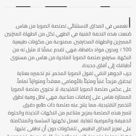
ا
نغمس في المذاق الاستثنائي لصلصة الصويا من هاس.
صُنعت هذه التحفة الفنية في الطهي لكل من الطهاة المنزليين
المميزين والطهاة المحترفين. مصنوعة من مكونات طبيعية
100٪ وبدون مواد حافظة، فهي تقدم عمقًا لا مثيل له من
النكهة. سترفع صلصة الصويا الفاخرة من هاس من مستوى
أطباقك إلى آفاق جديدة.
جرب الجوهر النقي لفول الصويا المخمر. تم تخميره بعناية
ليحقق مزيجاً غنياً ومليئاً بالأومامي معقداً ومتوازناً تماماً.
على عكس صلصة الصويا التقليدية، لا تحتوي صلصة الصويا
الممتازة هاس على إضافات صناعية. فهي تظل وفية لطرق
التخمير التقليدية، مما ينتج عنه صلصة ذات طابع دقيق.
تتميز هذه الصلصة بمزيج متناغم من النكهات اللذيذة والحلوة
الخفيفة والمرضية للغاية. تعمل نكهتها السلسة والمتكاملة
على تعزيز المذاق الطبيعي للمكونات دون أن تطغى عليها.