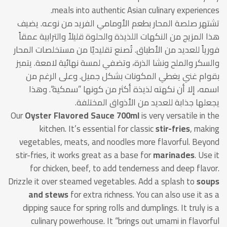
meals into authentic Asian culinary experiences.
تشتهر صلصة المحار بطعم الأومامي الفريد من نوعه. يضيف
هذا المزيج من النكهات اللذيذة والحلوة قليلاً والترابية عمقاً
فورياً للعديد من الأطباق. تُصنع تقليديًا من مستخلصات المحار
والسكر والملح ونشا الذرة، وتضفي لمسة نهائية لامعة. يتميز
بقوام غني يغطي المكونات بشكل جميل. وعلى الرغم من
اسمه، إلا أن نكهته لذيذة أكثر من كونها ”سمكية“. وهذا
يجعلها جذابة للعديد من الأذواق المختلفة.
Our
Oyster Flavored Sauce 700ml
is very versatile in the
kitchen. It’s essential for classic
stir-fries
, making
vegetables, meats, and noodles more flavorful. Beyond
stir-fries, it works great as a base for
marinades
. Use it
for chicken, beef, to add tenderness and deep flavor.
Drizzle it over steamed vegetables. Add a splash to
soups
and stews
for extra richness. You can also use it as a
dipping sauce for spring rolls and dumplings. It truly is a
culinary powerhouse. It “brings out umami in flavorful